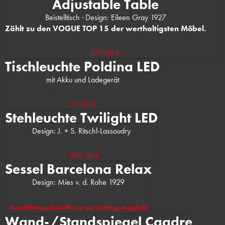
Adjustable Table
Beistelltisch · Design: Eileen Gray 1927
Zählt zu den VOGUE TOP 15 der werthaltigsten Möbel.
(UVP des Herstellers: 1.030,00 €)
875,00 €
Tischleuchte Poldina LED
mit Akku und Ladegerät
(UVP des Herstellers: 168,00 €)
119,00 €
Stehleuchte Twilight LED
Design: J. + S. Ritschl-Lassoudry
(UVP des Herstellers: 2.118,00 €)
1.595,00 €
Sessel Barcelona Relax
Design: Mies v. d. Rohe 1929
(UVP des Herstellers: 7.685,00 €)
Verblüffende Deal-Preise auf Anfrage möglich!
Wand-/Standspiegel Caadre