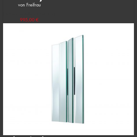
von Freifrau
(UVP des Herstellers: 1.358,00 €)
995,00 €