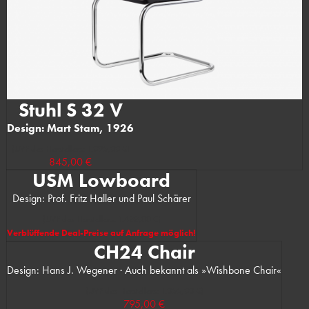
Stuhl S 32 V
Design: Mart Stam, 1926
(UVP des Herstellers: 1.095,00 €)
845,00 €
USM Lowboard
Design: Prof. Fritz Haller und Paul Schärer
(UVP des Herstellers: 1.488,00 €)
Verblüffende Deal-Preise auf Anfrage möglich!
CH24 Chair
Design: Hans J. Wegener · Auch bekannt als »Wishbone Chair«
(UVP des Herstellers: 1.055,00 €)
795,00 €