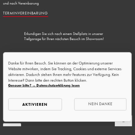
und nach Vereinbarung
TERMINVEREINBARUNG
Erkundigen Sie sich nach einem Stellplatz in unserer
Tiefgarage für Ihren nächsten Besuch im Showroom!
Lademöglichkeit vorhanden.
Danke für Ihren Besuch. Sie können an der Optimierung unserer
Website mitwirken, indem Sie Tracking, Cookies und externe Services
aktivieren. Dadurch stehen Ihnen mehr Features zur Verfügung. Kein
Interesse? Dann bitte den rechten Button klicken.
Genauer bitte? → Datenschutzerklärung lesen
NEIN DANKE
AKTIVIEREN
RESET