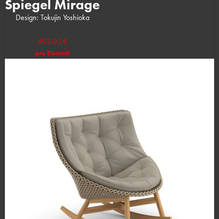
Spiegel Mirage
Design: Tokujin Yoshioka
(UVP des Herstellers: 590,00 €)
495,00 €
pro Element